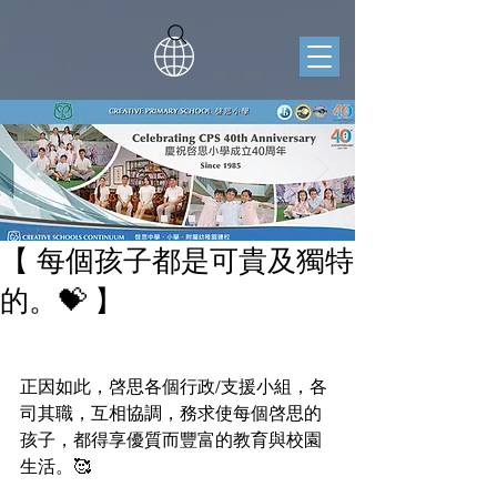
【 每個孩子都是可貴及獨特
的。💝 】
正因如此，啓思各個行政/支援小組，各
司其職，互相協調，務求使每個啓思的
孩子，都得享優質而豐富的教育與校園
生活。🥰