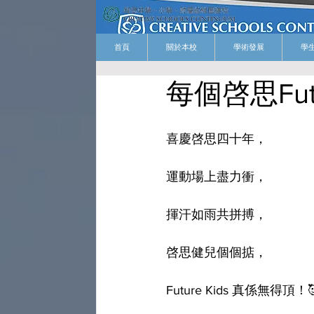
首頁
關於本校
學術發展
學
每個啓思Futu
喜慶啓思四十年，
運動場上盡力衝，
揮汗如雨共拼搏，
啓思健兒個個掂，
Future Kids 真係無得頂！