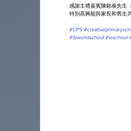
感謝主禮嘉賓陳銘泰先生（
特別高興能與家長和舊生共
#CPS
#creativeprimarysch
#ibworldschool
#ieschool