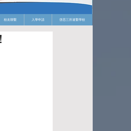
校友聯繫
入學申請
啓思三所連繫學校
！