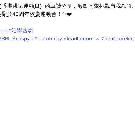
香港跳遠運動員）的真誠分享，激勵同學挑戰自我💪🏻
聚於40周年校慶運動會！✨❤️
ool
#活學啓思
#BBL
#cpspyp
#learntoday
#leadtomorrow
#beafuturekid