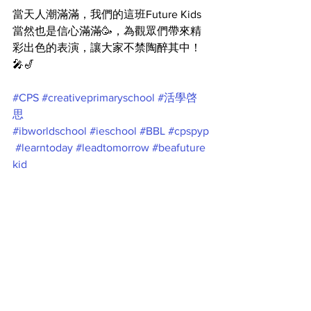
當天人潮滿滿，我們的這班Future Kids
當然也是信心滿滿🥳，為觀眾們帶來精
彩出色的表演，讓大家不禁陶醉其中！
🎤🎷
#CPS
#creativeprimaryschool
#活學啓
思
#ibworldschool
#ieschool
#BBL
#cpspyp
#learntoday
#leadtomorrow
#beafuture
kid