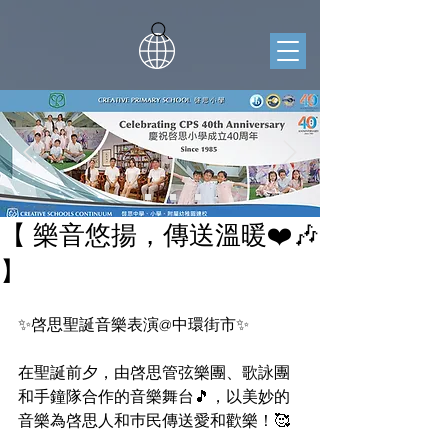
【 樂音悠揚，傳送溫暖❤️🎶
】
✨啓思聖誕音樂表演@中環街市✨
在聖誕前夕，由啓思管弦樂團、歌詠團
和手鐘隊合作的音樂舞台🎵，以美妙的
音樂為啓思人和巿民傳送愛和歡樂！🥰