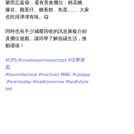
樂而忘返😆，還有美食攤位：棉花糖、
爆谷、雞蛋仔、糖葱餅、魚蛋......，大家
也吃得津津有味。😋
同時也有不少減廢回收的訊息展板介紹
及攤位遊戲，讓同學了解低碳生活，推
動環保！
#CPS
#creativeprimaryschool
#活學啓
思
#ibworldschool
#ieschool
#BBL
#cpspyp
#learntoday
#leadtomorrow
#beafuture
kid