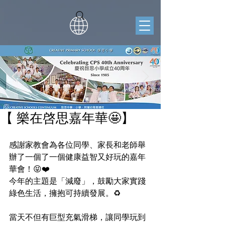
【 樂在啓思嘉年華🤩】
感謝家教會為各位同學、家長和老師舉
辦了一個了一個健康益智又好玩的嘉年
華會！😝❤️
今年的主題是「減廢」，鼓勵大家實踐
綠色生活，擁抱可持續發展。♻️
當天不但有巨型充氣滑梯，讓同學玩到