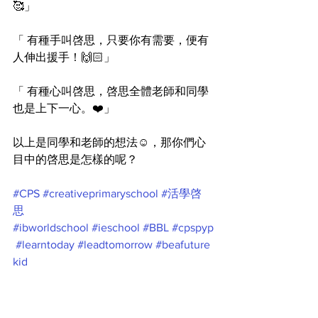
🥰」
「 有種手叫啓思，只要你有需要，便有
人伸出援手！🙌🏻」
「 有種心叫啓思，啓思全體老師和同學
也是上下一心。❤️」
以上是同學和老師的想法☺️，那你們心
目中的啓思是怎樣的呢？
#CPS
#creativeprimaryschool
#活學啓
思
#ibworldschool
#ieschool
#BBL
#cpspyp
#learntoday
#leadtomorrow
#beafuture
kid