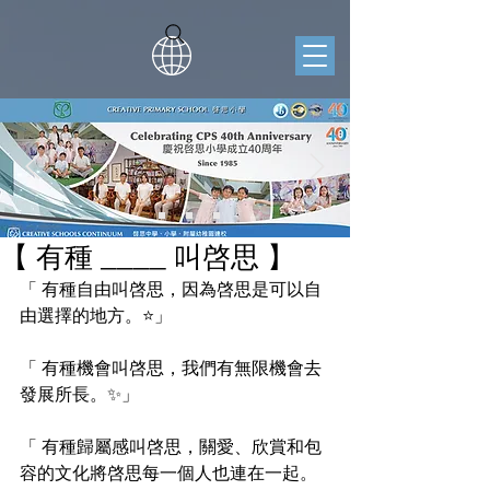
【 有種 ____ 叫啓思 】
「 有種自由叫啓思，因為啓思是可以自
由選擇的地方。⭐️」
「 有種機會叫啓思，我們有無限機會去
發展所長。✨」
「 有種歸屬感叫啓思，關愛、欣賞和包
容的文化將啓思每一個人也連在一起。