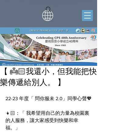
【 👼🏻我還小，但我能把快
樂傳遞給別人。 】
22-23 年度「 問你服未 2.0」同學心聲💖
👧🏻：「 我希望用自己的力量為校園裏
的人服務，讓大家感受到快樂和幸
福。」