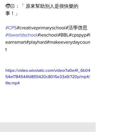
🧒🏻：「 原來幫助別人是很快樂的
事！」
#CPS
#creativeprimaryschool#活學啓思
#ibworldschool
#ieschool#BBL#cpspyp#l
earnsmart#playhard#makeeverydaycoun
t
https://video.wixstatic.com/video/1a0e4f_6b04
54ef784544fd855420c8015e33a9/720p/mp4/
file.mp4