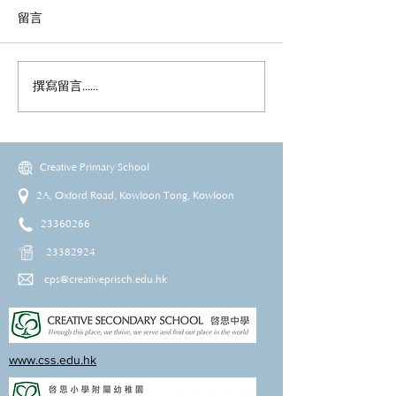
留言
撰寫留言......
Creative Primary School
2A, Oxford Road, Kowloon Tong, Kowloon
23360266
23382924
cps@creativeprisch.edu.hk
www.css.edu.hk