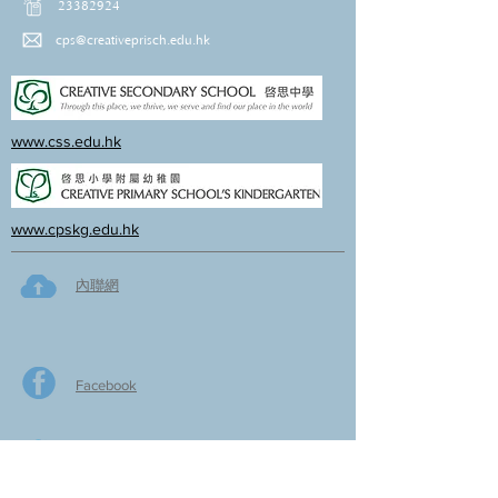
23382924
cps@creativeprisch.edu.hk
www.css.edu.hk
www.cpskg.edu.hk
內聯網
Facebook
International Baccalaureate