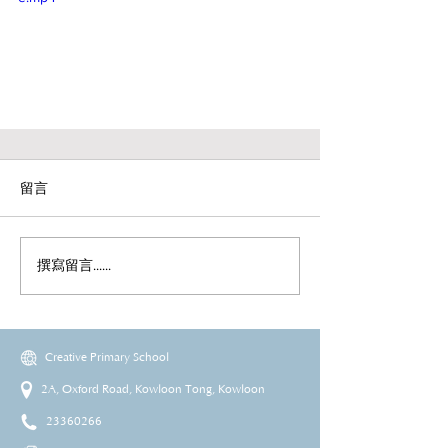
留言
撰寫留言......
Creative Primary School
2A, Oxford Road, Kowloon Tong, Kowloon
23360266