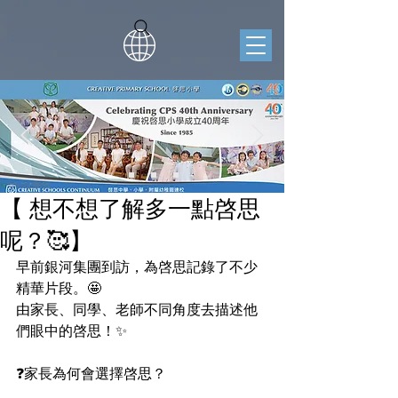
【 想不想了解多一點啓思
呢？🥰】
早前銀河集團到訪，為啓思記錄了不少
精華片段。🤩
由家長、同學、老師不同角度去描述他
們眼中的啓思！✨
❓家長為何會選擇啓思？