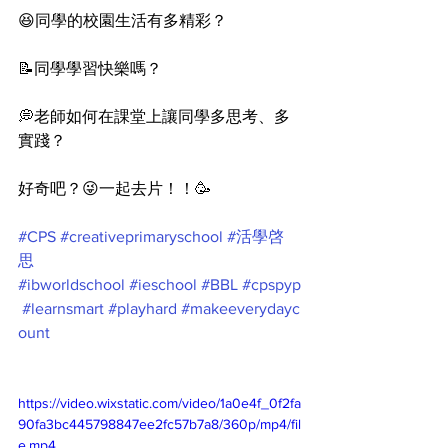
😆同學的校園生活有多精彩？
📝同學學習快樂嗎？
💭老師如何在課堂上讓同學多思考、多
實踐？
好奇吧？😜一起去片！！🥳
#CPS
#creativeprimaryschool
#活學啓
思
#ibworldschool
#ieschool
#BBL
#cpspyp
#learnsmart
#playhard
#makeeverydayc
ount
https://video.wixstatic.com/video/1a0e4f_0f2fa
90fa3bc445798847ee2fc57b7a8/360p/mp4/fil
e.mp4