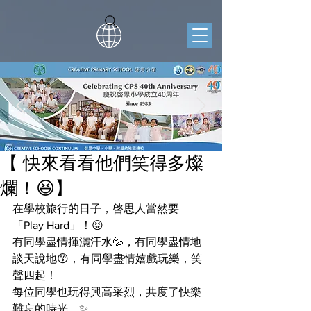
【 快來看看他們笑得多燦
爛！😆】
在學校旅行的日子，啓思人當然要
「Play Hard」！😝
有同學盡情揮灑汗水💦，有同學盡情地
談天說地😙，有同學盡情嬉戲玩樂，笑
聲四起！
每位同學也玩得興高采烈，共度了快樂
難忘的時光。✨