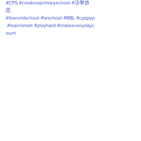
#CPS
#creativeprimaryschool
#活學啓
思
#ibworldschool
#ieschool
#BBL
#cpspyp
#learnsmart
#playhard
#makeeverydayc
ount