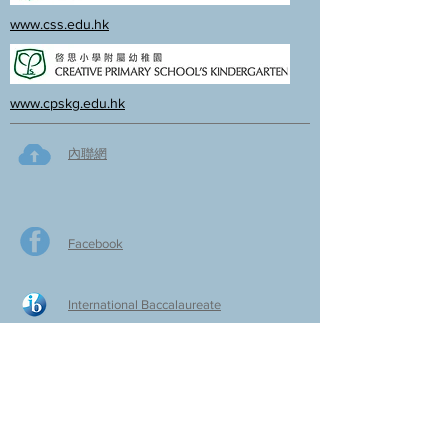
www.css.edu.hk
www.cpskg.edu.hk
內聯網
Facebook
International Baccalaureate
網上學習
​舊生會網頁