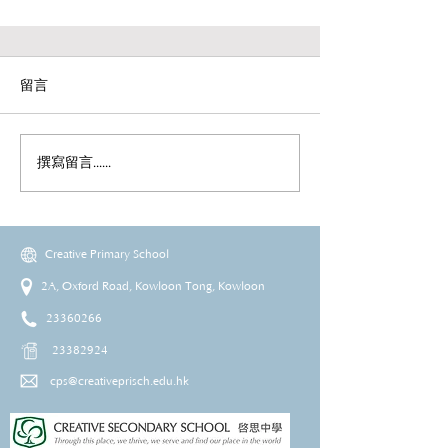
留言
撰寫留言......
Creative Primary School
2A, Oxford Road, Kowloon Tong, Kowloon
23360266
23382924
cps@creativeprisch.edu.hk