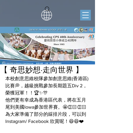
【 奇思妙想·走向世界 】
本校創意思維校隊參加創意思維(香港區)
比賽💭，越級挑戰參加長期題五Div 2，
榮獲冠軍！！🏆✨🎊
他們更有幸成為香港區代表，將在五月
尾到美國Iowa參加世界賽。🤩👏🏻👏🏻
為大家準備了部分的綵排片段，可以到 
Instagram/ Facebook 欣賞呢！😆😆❤️