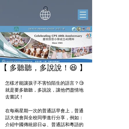
【 多聽聽，多說說！😆 】
怎樣才能讓孩子不害怕陌生的語言？🧐
就是要多聽聽，多說說，讓他們盡情地
去嘗試！
在每兩星期一次的普通話早會上，普通
話大使會與全校同學進行分享，例如：
介紹中國傳統節日🥮、普通話和粵語的