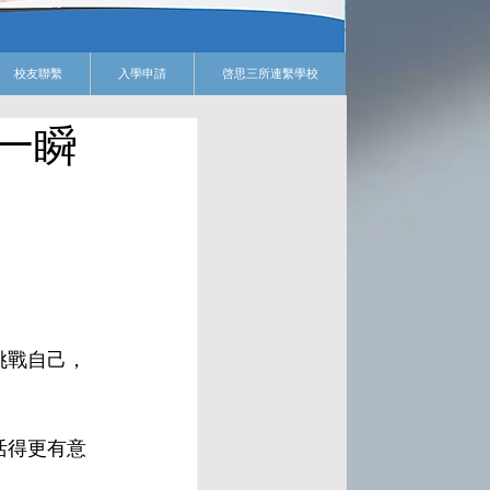
校友聯繫
入學申請
啓思三所連繫學校
一瞬
挑戰自己，
活得更有意