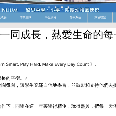
生成長
專業團隊
學生成就
升中派位
家校聯繫
啓思一同成長，熱愛生命的每
rt, Play Hard, Make Every Day Count 》。
長的平衡。⭐️
校園氛圍，讓學生充滿自信地學習，並鼓勵和支持他們去
合作下，同學在這一年裏學得精伶，玩得盡興，把每一天