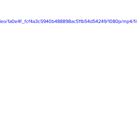
/video/1a0e4f_fcf4a3c5940b488898ac511b54d54249/1080p/mp4/f