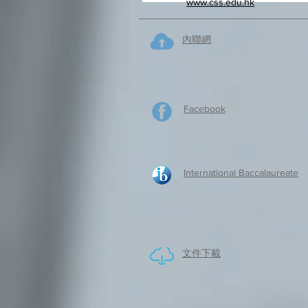
www.css.edu.hk
內聯網
Facebook
International Baccalaureate
​文件下載