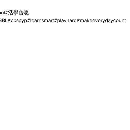
school#活學啓思
BBL#cpspyp#learnsmart#playhard#makeeverydaycount