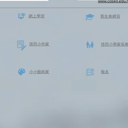
www.cpskg.edu.
網上學習
​舊生會網頁
啓思​小作家
​啓思小學家長
​小小藝術家
​報名