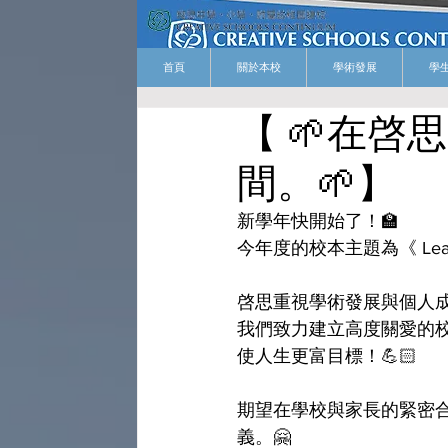
首頁
關於本校
學術發展
學
【 🌱在
間。🌱】
新學年快開始了！🏫
今年度的校本主題為《 Learn Sma
啓思重視學術發展與個人成
我們致力建立高度關愛的
使人生更富目標！💪🏻
期望在學校與家長的緊密
義。🤗