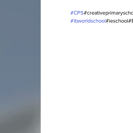
#CPS
#creativeprimary
#ibworldschool
#ieschool#