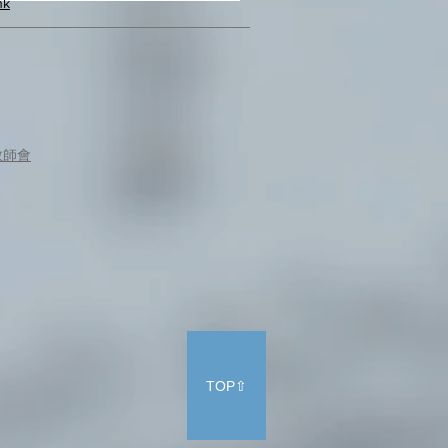
hk
教師會
TOP⇧