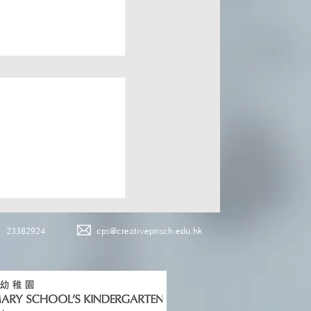
23382924
cps@creativeprisch.edu.hk