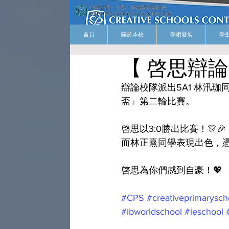
首頁
關於本校
學術發展
學
【 啓思辯論
辯論校隊派出5A1 林汛珈同
盃」第二輪比賽。
啓思以3:0勝出比賽！🎊🎉
而林正熹同學表現出色，憑著
啓思為你們感到自豪！💖
#CPS
#creativeprimarysch
#ibworldschool
#ieschool