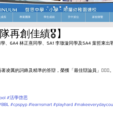
生成長
專業團隊
學生成就
升中派位
家校聯繫
隊再創佳績🎖️】
學、6A4 林正熹同學、5A1 李璈漩同學及5A4 葉哲東
凌厲的詞鋒及精準的答辯，榮獲「最佳辯論員」👍🏻🥳
ool
#活學啓思
#BBL
#cpspyp
#learnsmart
#playhard
#makeeverydaycou