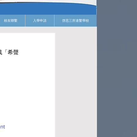
校友聯繫
入學申請
啓思三所連繫學校
出戰「希聲
。
nt