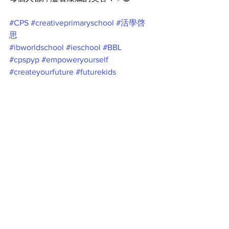
#CPS
#creativeprimaryschool
#活學啓
思
#ibworldschool
#ieschool
#BBL
#cpspyp
#empoweryourself
#createyourfuture
#futurekids