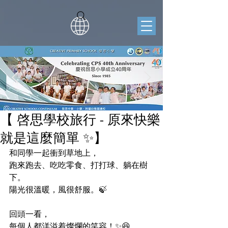
【 啓思學校旅行 - 原來快樂
就是這麼簡單 ✨】
和同學一起衝到草地上，
跑來跑去、吃吃零食、打打球、躺在樹
下。
陽光很溫暖，風很舒服。🍃
回頭一看，
每個人都洋溢着燦爛的笑容！✨😆