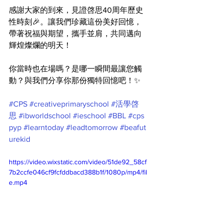
感謝大家的到來，見證啓思40周年歷史
性時刻🎉。讓我們珍藏這份美好回憶，
帶著祝福與期望，攜手並肩，共同邁向
輝煌燦爛的明天！
你當時也在場嗎？是哪一瞬間最讓您觸
動？與我們分享你那份獨特回憶吧！✨
#CPS
#creativeprimaryschool
#活學啓
思
#ibworldschool
#ieschool
#BBL
#cps
pyp
#learntoday
#leadtomorrow
#beafut
urekid
https://video.wixstatic.com/video/51de92_58cf
7b2ccfe046cf9fcfddbacd388b1f/1080p/mp4/fil
e.mp4