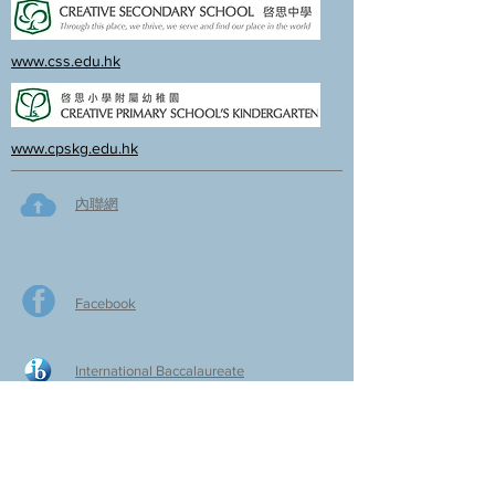
www.css.edu.hk
www.cpskg.edu.hk
內聯網
Facebook
International Baccalaureate
網上學習