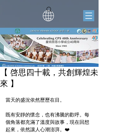
【 啓思四十載，共創輝煌未
來 】
當天的盛況依然歷歷在目。
既有安靜的懷念，也有沸騰的歡呼。每
個角落都充滿了溫度與故事，現在回想
起來，依然讓人心潮澎湃。❤️