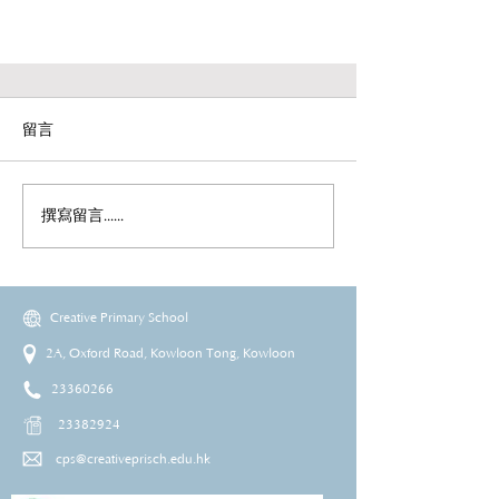
留言
撰寫留言......
Creative Primary School
2A, Oxford Road, Kowloon Tong, Kowloon
23360266
23382924
cps@creativeprisch.edu.hk