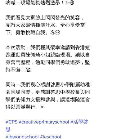
吶喊，現場氣氛熱烈激昂！✨😆
我們看見大家臉上閃閃發光的笑容，
見證大家盡情揮灑汗水、全心享受當
下、勇敢挑戰自我。💪🏻
本次活動，我們極其榮幸邀請到香港短
跑運動員陳佩琦小姐親臨現場。她以自
身奮鬥歷程，勉勵同學們勇敢追夢，堅
持不懈！🥰
同時，我們衷心感謝啓思小學附屬幼稚
園同場同樂，更感謝啓思中學校長與同
學們的傾力支援和參與，讓這場陸運會
得以圓滿舉行。⭐️
#CPS
#creativeprimaryschool
#活學啓
思
#ibworldschool
#ieschool