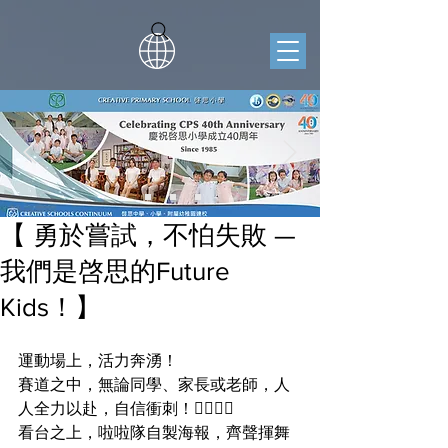
【 勇於嘗試，不怕失敗 —
我們是啓思的Future
Kids！】
運動場上，活力奔湧！
賽道之中，無論同學、家長或老師，人
人全力以赴，自信衝刺！🏃‍♂️🏃‍♀️
看台之上，啦啦隊自製海報，齊聲揮舞