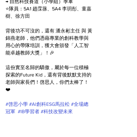
→ 自然科技賽道（小學組）季軍
⭐️隊員：5A1 趙霂蓀、5A4 李玥彤、童嘉
樹、徐方田
背後功不可沒的，還有 潘永彬主任 與 黃
錦燕老師，他們憑藉專業的創科教學與
用心的帶隊培訓，獲大會頒發「人工智
能卓越教師大獎」！🎉
這份實至名歸的驕傲，屬於每一位積極
探索的Future Kid，還有背後默默支持的
老師與家長們！啓思人，你們太棒了！
❤️
#啓思小學
#AI創科ESG馬拉松
#全場總
冠軍
#IB學習者
#科技改變未來