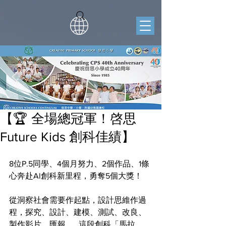
【🏆 全場總冠軍！啓思
Future Kids 創科佳績】
8位P.5同學、4個月努力、2個作品、1條
心奔赴Al創科新里程，勇奪5個大獎！
從洞察社會需要作起點，設計思維作過
程，探究、設計、建模、測試、改良、
製作影片、匯報…… 這段創科「馬拉