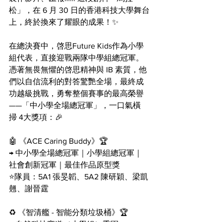
松」，在 6 月 30 日的香港科技大學舞台
上，終於換來了耀眼的成果！✨
在總決賽中，啓思Future Kids作為小學
組代表，直接迎戰兩隊中學組總冠軍。
憑著無畏無懼的啓思精神與 IB 素質，他
們以自信流利的對答驚艷全場，最終成
功越級挑戰，勇奪整個賽事的最高榮譽
——「中小學全場總冠軍」，一口氣橫
掃 4大獎項：🎉
🤖 《ACE Caring Buddy》🏆
→ 中小學全場總冠軍｜小學組總冠軍｜
社會創新冠軍｜最佳作品原型獎
⭐️隊員：5A1 張旻韜、5A2 陳研穎、梁凱
翹、謝晉霆
♻️ 《智清艦 - 智能分類垃圾桶》🏆