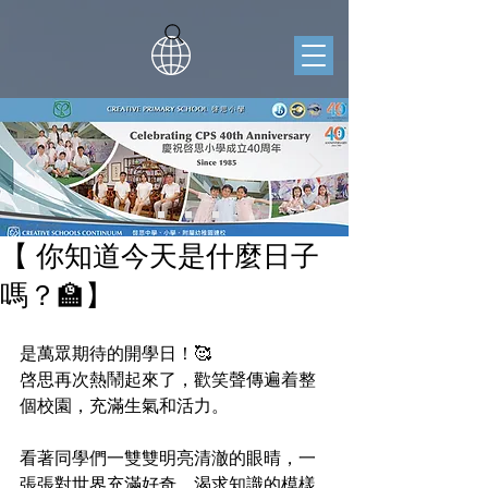
【 你知道今天是什麼日子
嗎？🏫】
是萬眾期待的開學日！🥰
啓思再次熱鬧起來了，歡笑聲傳遍着整
個校園，充滿生氣和活力。
看著同學們一雙雙明亮清澈的眼晴，一
張張對世界充滿好奇、渴求知識的模樣