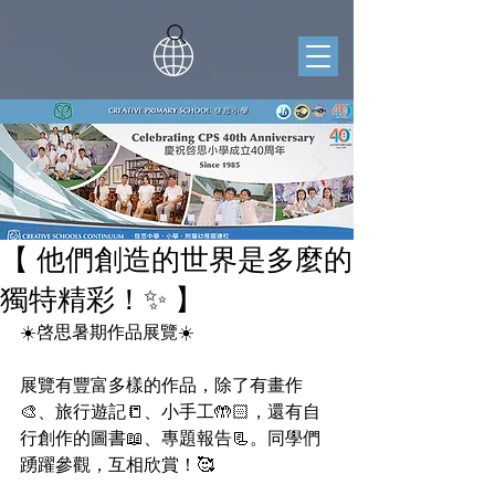
【 他們創造的世界是多麼的
獨特精彩！✨ 】
☀️啓思暑期作品展覽☀️
展覽有豐富多樣的作品，除了有畫作
🎨、旅行遊記📒、小手工🤲🏻，還有自
行創作的圖書📖、專題報告📃。同學們
踴躍參觀，互相欣賞！🥰