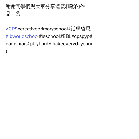
謝謝同學們與大家分享這麼精彩的作
品！😍
#CPS
#creativeprimaryschool#活學啓思
#ibworldschool
#ieschool#BBL#cpspyp#l
earnsmart#playhard#makeeverydaycoun
t