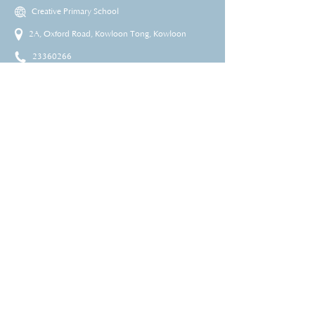
Creative Primary School
2A, Oxford Road, Kowloon Tong, Kowloon
23360266
23382924
cps@creativeprisch.edu.hk
www.css.edu.hk
www.cpskg.edu.hk
內聯網