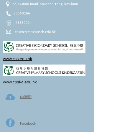
2A, Oxford Road, Kowloon Tong, Kowloon
23360266
23382924
cps@creativeprisch.edu.hk
www.css.edu.hk
www.cpskg.edu.hk
內聯網
Facebook