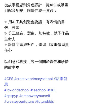
從故事構思到角色設計，從AI生成動畫
到配音配樂，同學們親手實踐：
✨ 用AI工具創造會說話、有表情的書
包、外套
✨ 分工錄音、選曲、加特效，賦予作品
生命力
✨ 設計字幕與對白，學習用故事傳遞責
任心
以創意和科技，說一個關於責任和珍惜
的故事💖
#CPS
#creativeprimaryschool
#活學啓
思
#ibworldschool
#ieschool
#BBL
#cpspyp
#empoweryourself
#createyourfuture
#futurekids