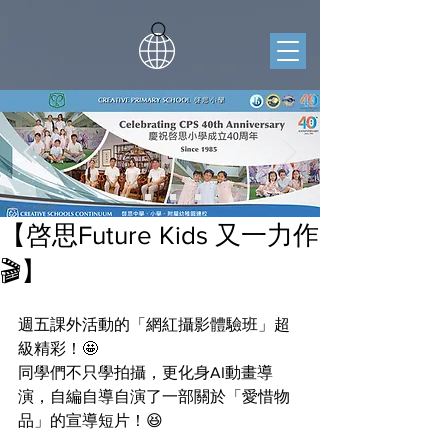
【啓思Future Kids 又一力作
🎬】
週五課外活動的「網紅攝影體驗班」超
級精彩！🤩
同學們不只學拍攝，更化身AI動畫導
演，自編自導自演了一部關於「愛惜物
品」的宣導短片！😆