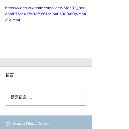
https://video.wixstatic.com/video/51de92_8de
e6af877ae437b80fe8613a1ba0a90/480p/mp4
/file.mp4
留言
撰寫留言......
Creative Primary School