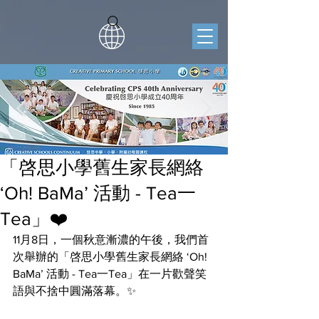
「啓思小學舊生家長網絡
‘Oh! BaMa’ 活動 - Tea一
Tea」❤️
11月8日，一個秋意漸濃的午後，我們首
次舉辦的「啓思小學舊生家長網絡 ‘Oh! 
BaMa’ 活動 - Tea一Tea」在一片歡聲笑
語與不捨中圓滿落幕。✨