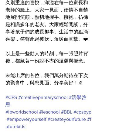
久別重逢的喜悅，洋溢在每一位家長和
老師的臉上。大家一見面，便情不自禁
地展開笑顏，熱切地握手、擁抱，彷彿
是相識多年的老友。大家輕鬆閒談，分
享著孩子們的成長趣事、生活中的點滴
喜樂，笑聲此起彼伏，溫暖而真摯。❤️
以上是一些動人的時刻，每一張照片背
後，都藏著一份說不盡的溫馨與掛念。
未能出席的各位，我們萬分期待在下次
的聚會中，與您見面、分享美好！☺️
#CPS
#creativeprimaryschool
#活學啓
思
#ibworldschool
#ieschool
#BBL
#cpspyp
#empoweryourself
#createyourfuture
#f
uturekids