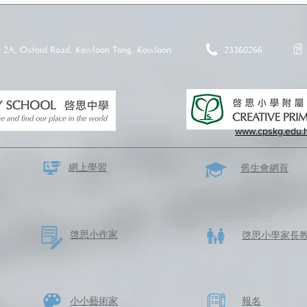
2A, Oxford Road, Kowloon Tong, Kowloon
23360266
www.cpskg.edu.
網上學習
​舊生會網頁
啓思​小作家
​啓思小學家長
​小小藝術家
​報名