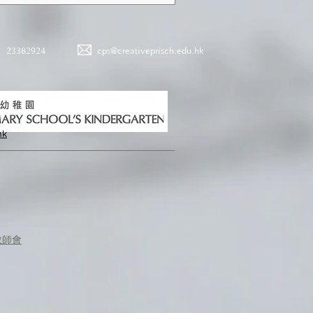
23382924
cps@creativeprisch.edu.hk
hk
教師會