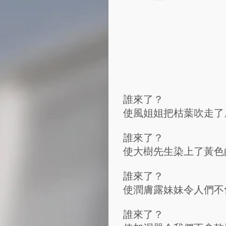
誰來了？
使風姐姐把枯葉吹走了
誰來了？
使大樹先生染上了黃色
誰來了？
使潤膚露妹妹令人們不
誰來了？