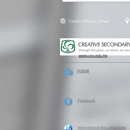
Creative Primary School
www.css.edu.hk
內聯網
Facebook
International Baccalaureate