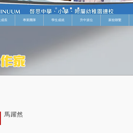
生成長
專業團隊
學生成就
升中派位
家校聯繫
馬躍然