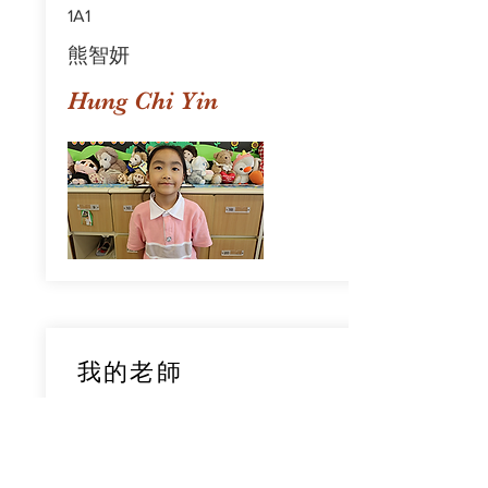
1A1
熊智妍
Hung Chi Yin
我的老師
1A1
鄧穎旋