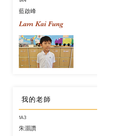
1A4
藍啟峰
Lam Kai Fung
我的老師
1A3
朱灝讚