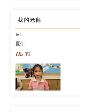
我的老師
1A4
夏伊
Ha Yi