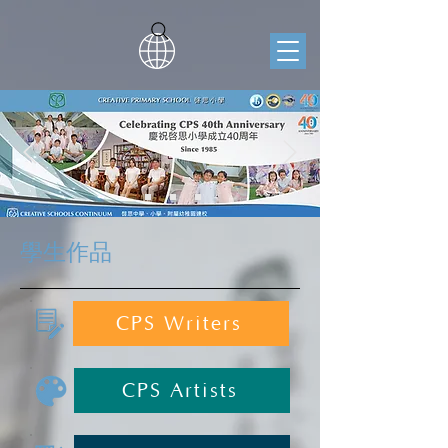
學生作品
CPS Writers
CPS Artists