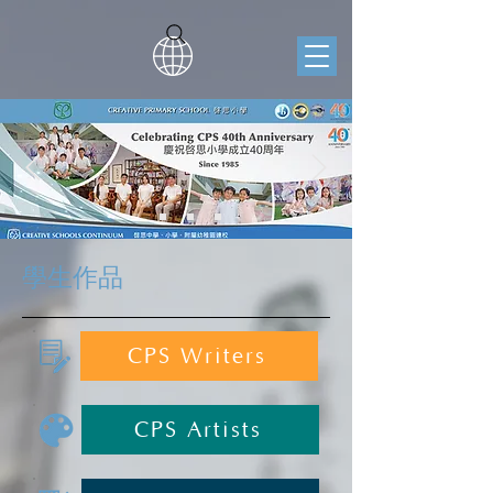
學生作品
CPS Writers
CPS Artists