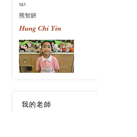
1A1
熊智妍
Hung Chi Yin
我的老師
1A1
鄧穎旋