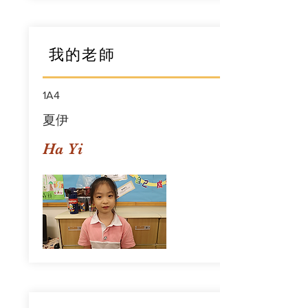
我的老師
1A4
夏伊
Ha Yi