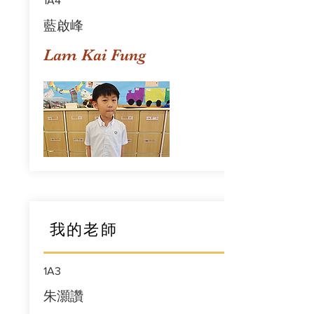
1A4
藍啟峰
Lam Kai Fung
我的老師
1A3
朱灝讚